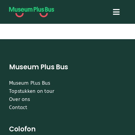
Skip
to
Toggl
content
Navig
Home
Museum Plus Bus
Museum Plus Bus
Topstukken On Tour
Museum Plus Bus
Topstukken on tour
Over ons
Over ons
Contact
Contact
Colofon