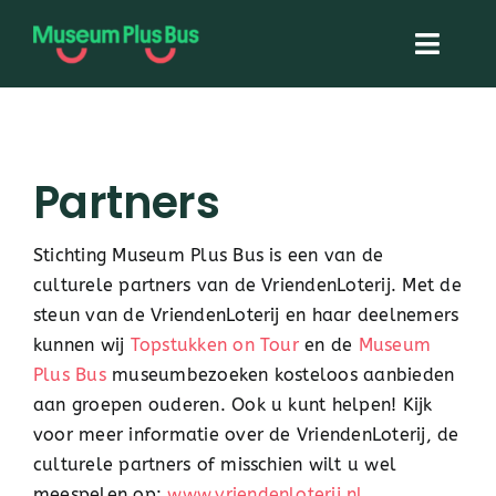
Skip
to
Toggl
content
Navig
Home
Partners
Museum Plus Bus
Stichting Museum Plus Bus is een van de
Topstukken On Tour
culturele partners van de VriendenLoterij. Met de
steun van de VriendenLoterij en haar deelnemers
Over ons
kunnen wij
Topstukken on Tour
en de
Museum
Plus Bus
museumbezoeken kosteloos aanbieden
aan groepen ouderen. Ook u kunt helpen! Kijk
Contact
voor meer informatie over de VriendenLoterij, de
culturele partners of misschien wilt u wel
meespelen op:
www.vriendenloterij.nl