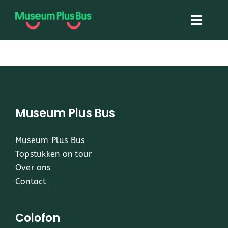
Skip
to
Toggl
content
Navig
Home
Museum Plus Bus
Museum Plus Bus
Topstukken On Tour
Museum Plus Bus
Topstukken on tour
Over ons
Over ons
Contact
Contact
Colofon