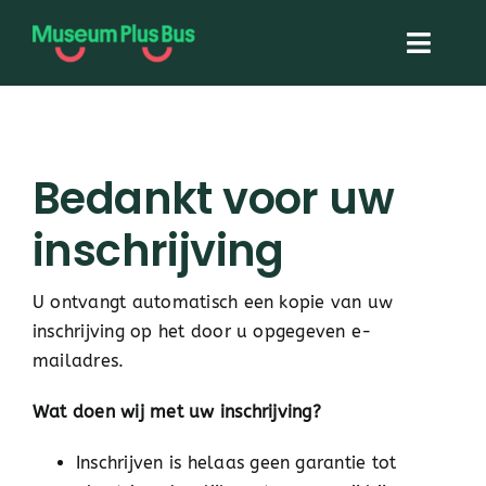
Skip
to
Toggl
content
Navig
Home
Bedankt voor uw
Museum Plus Bus
inschrijving
Topstukken On Tour
U ontvangt automatisch een kopie van uw
inschrijving op het door u opgegeven e-
Over ons
mailadres.
Contact
Wat doen wij met uw inschrijving?
Inschrijven is helaas geen garantie tot