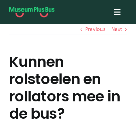
Skip
to
Toggl
content
Navig
Previous
Next
Home
Museum Plus Bus
Kunnen
rolstoelen en
Topstukken On Tour
rollators mee in
Over ons
de bus?
Contact