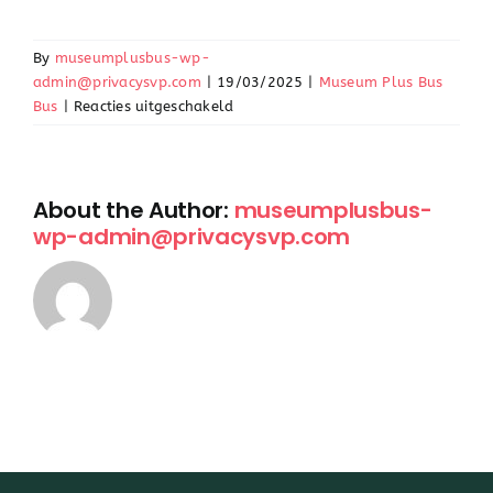
By
museumplusbus-wp-
admin@privacysvp.com
|
19/03/2025
|
Museum Plus Bus
voor
Bus
|
Reacties uitgeschakeld
Kunnen
rolstoelen
en
rollators
About the Author:
museumplusbus-
mee
wp-admin@privacysvp.com
in
de
bus?