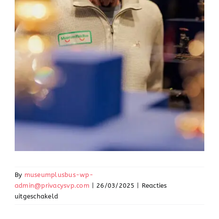
By
museumplusbus-wp-
admin@privacysvp.com
|
26/03/2025
|
Reacties
voor
uitgeschakeld