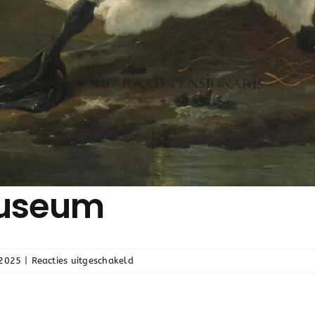
museum
voor
2025
|
Reacties uitgeschakeld
Podcast
Rijksmuseum