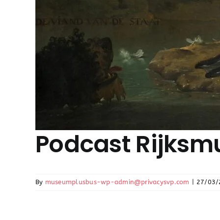
Podcast Rijks
By
museumplusbus-wp-admin@privacysvp.com
|
27/03/