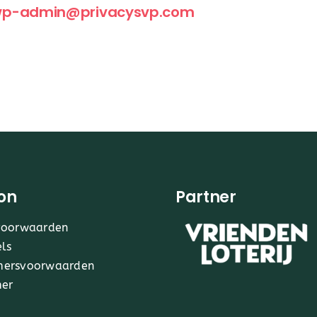
p-admin@privacysvp.com
on
Partner
voorwaarden
els
mersvoorwaarden
mer